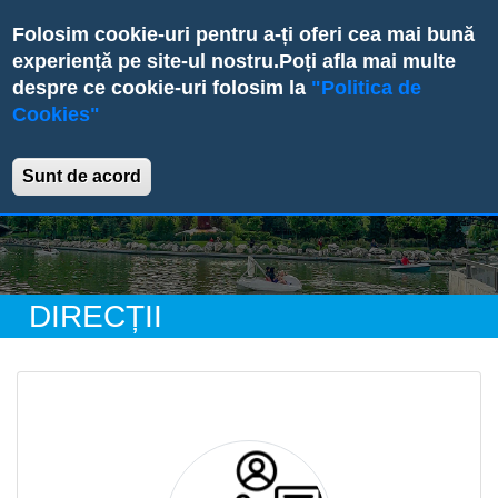
Skip
Folosim cookie-uri pentru a-ți oferi cea mai bună
to
experiență pe site-ul nostru.
Poți afla mai multe
main
despre ce cookie-uri folosim la
"Politica de
content
Cookies"
Primăria Sectorului 6
Sunt de acord
DIRECȚII