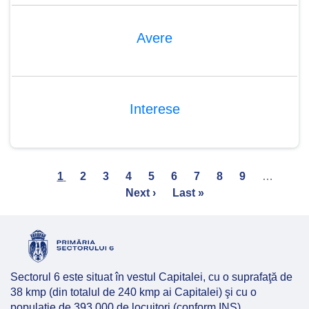
Avere
Interese
Pagination
Current
1
Page
2
Page
3
Page
4
Page
5
Page
6
Page
7
Page
8
Page
9
…
Nex
page
Next ›
Last
Last »
pag
page
Sectorul 6 este situat în vestul Capitalei, cu o suprafaţă de
38 kmp (din totalul de 240 kmp ai Capitalei) şi cu o
populaţie de 393.000 de locuitori (conform INS).