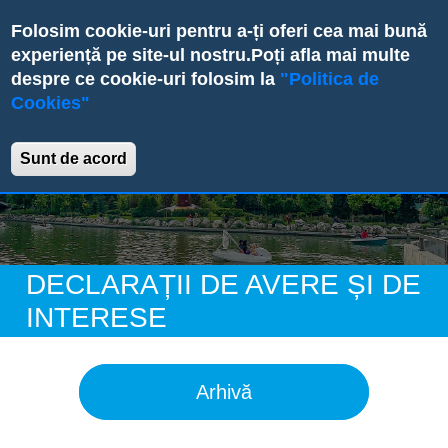
Skip
Folosim cookie-uri pentru a-ți oferi cea mai bună
to
experiență pe site-ul nostru.
Poți afla mai multe
main
despre ce cookie-uri folosim la
"Politica de
content
Cookies"
Primăria Sectorului 6
Sunt de acord
DECLARAȚII DE AVERE ȘI DE
INTERESE
Arhivă