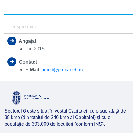
Hartă l
Alte in
Despre mine
Angajat
Din 2015
Contact
E-Mail
:
prim6@primarie6.ro
Sectorul 6 este situat în vestul Capitalei, cu o suprafaţă de
38 kmp (din totalul de 240 kmp ai Capitalei) şi cu o
populaţie de 393.000 de locuitori (conform INS).