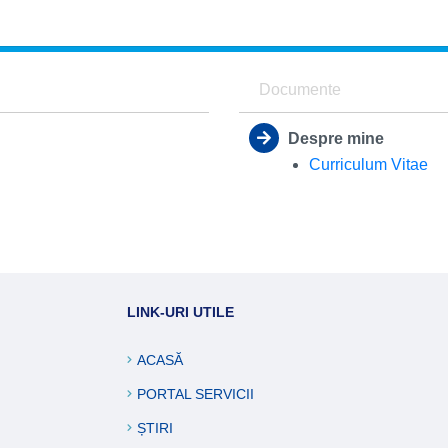
ucări edilitare
formații
Documente
Despre mine
Curriculum Vitae
LINK-URI UTILE
ACASĂ
PORTAL SERVICII
ȘTIRI