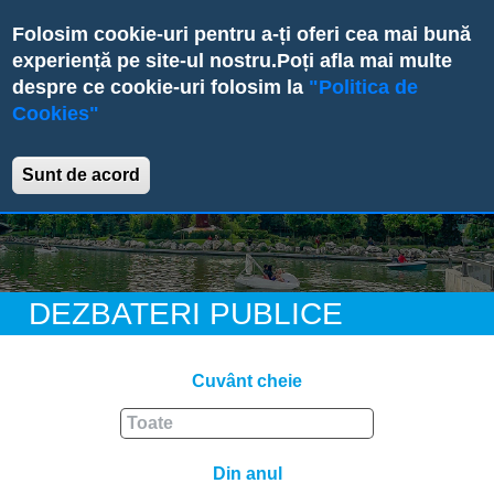
Skip
Folosim cookie-uri pentru a-ți oferi cea mai bună
to
experiență pe site-ul nostru.
Poți afla mai multe
main
despre ce cookie-uri folosim la
"Politica de
content
Cookies"
Primăria Sectorului 6
Sunt de acord
DEZBATERI PUBLICE
Cuvânt cheie
Din anul