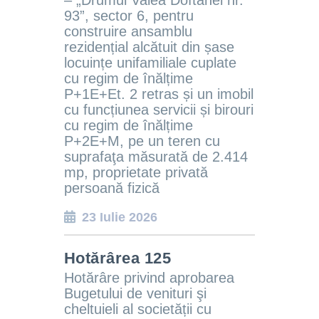
– „Drumul Valea Doftanei nr.
93
”, sector 6,
pentru
construire ansamblu
rezidențial alcătuit din șase
locuințe unifamiliale cuplate
cu regim de înălțime
P+1E+Et. 2 retras și un imobil
cu funcțiunea servicii și birouri
cu regim de înălțime
P+2E+M, pe un teren cu
suprafaţa măsurată de 2.414
mp, proprietate privată
persoană fizică
23 Iulie 2026
Hotărârea 125
Hotărâre privind aprobarea
Bugetului de venituri şi
cheltuieli al societății cu