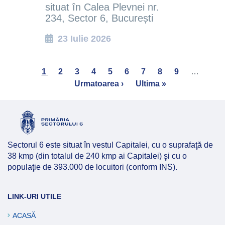
situat în Calea Plevnei nr.
234, Sector 6, București
23 Iulie 2026
Pagination
Current
1
Page
2
Page
3
Page
4
Page
5
Page
6
Page
7
Page
8
Page
9
…
Nex
page
Urmatoarea ›
Last
Ultima »
pag
page
Sectorul 6 este situat în vestul Capitalei, cu o suprafaţă de
38 kmp (din totalul de 240 kmp ai Capitalei) şi cu o
populaţie de 393.000 de locuitori (conform INS).
LINK-URI UTILE
ACASĂ