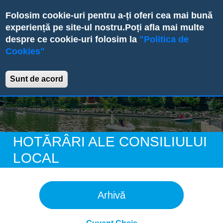
Skip
Folosim cookie-uri pentru a-ți oferi cea mai bună
to
experiență pe site-ul nostru.
Poți afla mai multe
main
despre ce cookie-uri folosim la
"Politica de
content
Cookies"
Primăria Sectorului 6
Sunt de acord
HOTĂRÂRI ALE CONSILIULUI
LOCAL
Arhivă