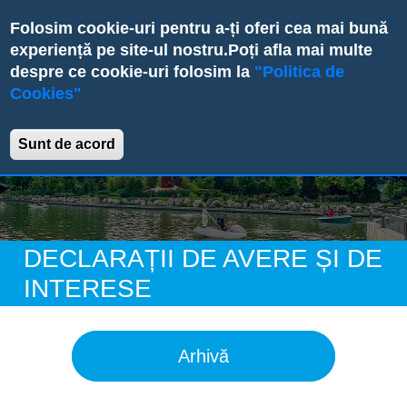
Skip
Folosim cookie-uri pentru a-ți oferi cea mai bună
to
experiență pe site-ul nostru.
Poți afla mai multe
main
despre ce cookie-uri folosim la
"Politica de
content
Cookies"
Primăria Sectorului 6
Sunt de acord
DECLARAȚII DE AVERE ȘI DE
INTERESE
Arhivă