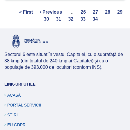
Pagination
First
« First
Previous
‹ Previous
…
Page
26
Page
27
Page
28
Page
29
page
page
Page
30
Page
31
Page
32
Page
33
Current
34
page
Sectorul 6 este situat în vestul Capitalei, cu o suprafaţă de
38 kmp (din totalul de 240 kmp ai Capitalei) şi cu o
populaţie de 393.000 de locuitori (conform INS).
LINK-URI UTILE
ACASĂ
PORTAL SERVICII
ȘTIRI
EU GDPR