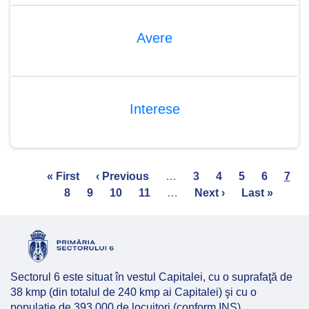
Avere
Interese
Pagination
First
« First
Previous
‹ Previous
…
Page
3
Page
4
Page
5
Page
6
Curr
7
page
Page
8
Page
9
page
Page
10
Page
11
…
Next
Next ›
Last
Last »
pag
page
page
Sectorul 6 este situat în vestul Capitalei, cu o suprafaţă de
38 kmp (din totalul de 240 kmp ai Capitalei) şi cu o
populaţie de 393.000 de locuitori (conform INS).