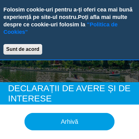
Skip
Folosim cookie-uri pentru a-ți oferi cea mai bună
to
experiență pe site-ul nostru.
Poți afla mai multe
main
despre ce cookie-uri folosim la
"Politica de
content
Cookies"
Primăria Sectorului 6
Sunt de acord
DECLARAȚII DE AVERE ȘI DE
INTERESE
Arhivă