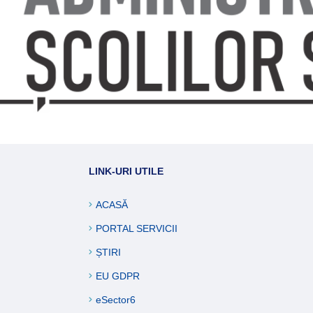
ucări edilitare
formații
LINK-URI UTILE
ACASĂ
PORTAL SERVICII
ȘTIRI
EU GDPR
eSector6