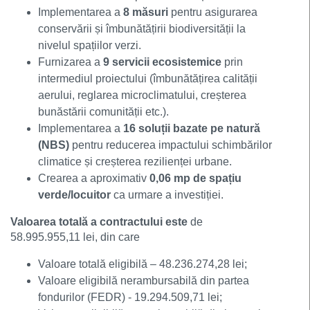
Implementarea a
8 măsuri
pentru asigurarea
conservării și îmbunătățirii biodiversității la
nivelul spațiilor verzi.
Furnizarea a
9 servicii ecosistemice
prin
intermediul proiectului (îmbunătățirea calității
aerului, reglarea microclimatului, creșterea
bunăstării comunității etc.).
Implementarea a
16 soluții bazate pe natură
(NBS)
pentru reducerea impactului schimbărilor
climatice și creșterea rezilienței urbane.
Crearea a aproximativ
0,06 mp de spațiu
verde/locuitor
ca urmare a investiției.
Valoarea totală a contractului este
de
58.995.955,11 lei, din care
Valoare totală eligibilă – 48.236.274,28 lei;
Valoare eligibilă nerambursabilă din partea
fondurilor (FEDR) - 19.294.509,71 lei;