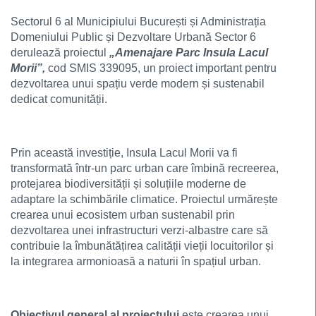
Sectorul 6 al Municipiului București și Administrația
Domeniului Public și Dezvoltare Urbană Sector 6
derulează proiectul
„Amenajare Parc Insula Lacul
Morii”,
cod SMIS 339095, un proiect important pentru
dezvoltarea unui spațiu verde modern și sustenabil
dedicat comunității.
Prin această investiție, Insula Lacul Morii va fi
transformată într-un parc urban care îmbină recreerea,
protejarea biodiversității și soluțiile moderne de
adaptare la schimbările climatice. Proiectul urmărește
crearea unui ecosistem urban sustenabil prin
dezvoltarea unei infrastructuri verzi-albastre care să
contribuie la îmbunătățirea calității vieții locuitorilor și
la integrarea armonioasă a naturii în spațiul urban.
Obiectivul general al proiectului
este crearea unui