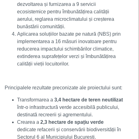
dezvoltarea și furnizarea a 9 servicii
ecosistemice pentru îmbunătățirea calității
aerului, reglarea microclimatului și creșterea
bunăstării comunității.
Aplicarea soluțiilor bazate pe natură (NBS) prin
implementarea a 16 măsuri inovatoare pentru
reducerea impactului schimbărilor climatice,
extinderea suprafețelor verzi și îmbunătățirea
calității vieții locuitorilor.
Principalele rezultate preconizate ale proiectului sunt:
Transformarea a
3,4 hectare de teren neutilizat
într-o infrastructură verde accesibilă publicului,
destinată recreerii și agrementului.
Crearea a
2,3 hectare de spațiu verde
dedicate refacerii și conservării biodiversității în
Sectorul 6 al Municipiului București.