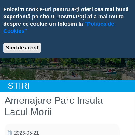
Skip
Folosim cookie-uri pentru a-ți oferi cea mai bună
to
experiență pe site-ul nostru.
Poți afla mai multe
main
despre ce cookie-uri folosim la
"Politica de
content
Cookies"
Primăria Sectorului 6
Sunt de acord
ȘTIRI
Amenajare Parc Insula
Lacul Morii
2026-05-21