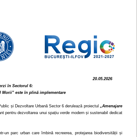
ucări edilitare
formații
20.05.2026
erzi în Sectorul 6:
 Morii” este în plină implementare
 Public și Dezvoltare Urbană Sector 6 derulează proiectul
„Amenajare
nt pentru dezvoltarea unui spațiu verde modern și sustenabil dedicat
ntr-un parc urban care îmbină recreerea, protejarea biodiversității și