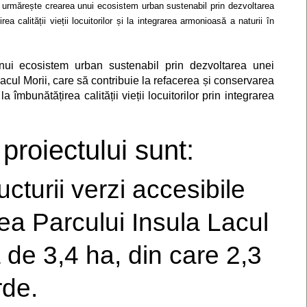
ul urmărește crearea unui ecosistem urban sustenabil prin dezvoltarea
ea calității vieții locuitorilor și la integrarea armonioasă a naturii în
nui ecosistem urban sustenabil prin dezvoltarea unei
 Lacul Morii, care să contribuie la refacerea și conservarea
la îmbunătățirea calității vieții locuitorilor prin integrarea
proiectului sunt:
cturii verzi accesibile
rea Parcului Insula Lacul
 de 3,4 ha, din care 2,3
rde.