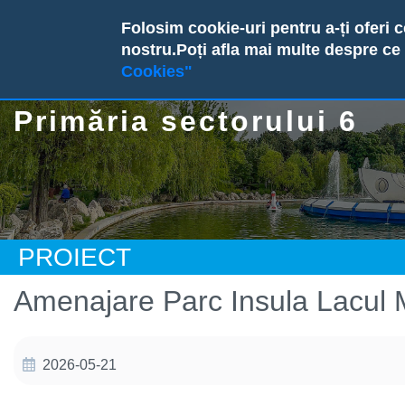
Skip
Folosim cookie-uri pentru a-ți oferi 
PRIMĂR
to
nostru.
Poți afla mai multe despre ce
main
ALEGERI 2
Cookies"
Echipa
Consilieri
Transp
content
Organizare
Proiecte de h
Guvern
Primăria sectorului 6
Instituții subordo
Ședințele con
Monitor
Carieră
Hotărâri ale c
Solicit
Dezvoltare și strat
Rapoarte de e
Buleti
Rapoarte și studii
ROF
Buget 
PROIECT
Despre Sectorul 6
Dezbateri pu
Achiziț
Amenajare Parc Insula Lacul M
Declara
Transpa
2026-05-21
Proiec