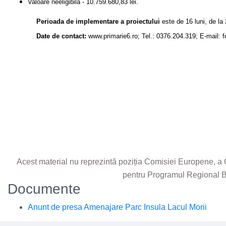
Valoare neeligibilă - 10.759.680,83 lei.
Perioada de implementare a proiectului
este de 16 luni, de l
Date de contact:
www.primarie6.ro
;
Tel.: 0376.204.319; E-mail:
f
Acest material nu reprezintă poziția Comisiei Europene, 
pentru Programul Regional B
Documente
Anunt de presa Amenajare Parc Insula Lacul Morii