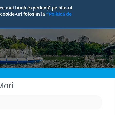
cea mai bună experiență pe site-ul
IA SECTORULUI 6
CONSILIUL LOCAL
INFORMAȚII DE 
Organigramă
Direcția de Impozite și Taxe Locale
 cookie-uri folosim la
"Politica de
025
arența instituțională
Informații de contact
Comunicate de presă
Direcții
Direcția Locală de Evidență a Persoa
Foto
otărâre
anță corporativă
Cerere audiență
Media
ROF
Administrația Domeniului Public și 
Video
nate
siliului local
ul oficial local
Sesizări, petiții, reclamații
Acreditări
Regulament Intern al Primăriei Sector
Direcția Generală de Asistență Social
onsiliului local
are informații
Contact
Legislație
Direcția Generală de Poliție Locală
Programul anual al achiziț
egii
valuare Lege nr. 52/2003 privind transparenţa decizională în admi
n informativ
Centrul de Sănătate Multifuncțional 
Contractele cu valoare de
din toate sursele de venit
Administrația Serviciului Public de S
Anunțuri achiziții publice
blice
ii publice
Administrația Comercială
orii
ții de avere și de interese
rența Veniturilor Salariale
te