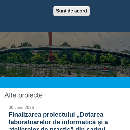
INTERES PUBLIC
CONTACT
PRESĂ
Sunt de acord
nelor
Dezvoltare Urbană
ului 6
ă și Protecția Copilului
iilor publice
nistraţia publică
Sfântul Nectarie Sector 6
 peste 5.000 euro
alubrizare Sector 6
Alte proiecte
30 June 2026
Finalizarea proiectului „Dotarea
laboratoarelor de informatică și a
atelierelor de practică din cadrul