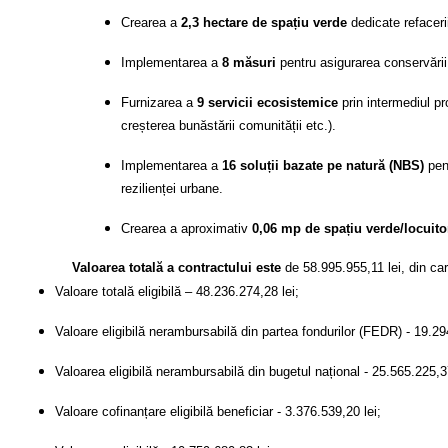
Crearea a
2,3 hectare de spațiu verde
dedicate refacerii
Implementarea a
8 măsuri
pentru asigurarea conservării și
Furnizarea a
9 servicii ecosistemice
prin intermediul pro
creșterea bunăstării comunității etc.).
Implementarea a
16 soluții bazate pe natură (NBS)
pent
rezilienței urbane.
Crearea a aproximativ
0,06 mp de spațiu verde/locuito
Valoarea totală a contractului este
de 58.995.955,11 lei, din ca
Valoare totală eligibilă – 48.236.274,28 lei;
Valoare eligibilă nerambursabilă din partea fondurilor (FEDR) - 19.29
Valoarea eligibilă nerambursabilă din bugetul național - 25.565.225,37
Valoare cofinanțare eligibilă beneficiar - 3.376.539,20 lei;