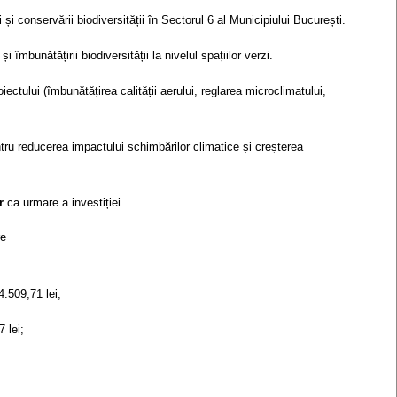
 și conservării biodiversității în Sectorul 6 al Municipiului București.
 îmbunătățirii biodiversității la nivelul spațiilor verzi.
iectului (îmbunătățirea calității aerului, reglarea microclimatului,
ru reducerea impactului schimbărilor climatice și creșterea
r
ca urmare a investiției.
re
4.509,71 lei;
 lei;