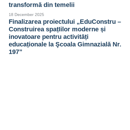
transformă din temelii
18 December 2025
Finalizarea proiectului „EduConstru –
Construirea spațIilor moderne și
inovatoare pentru activități
educaționale la Şcoala Gimnazială Nr.
197”