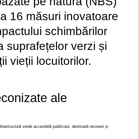
 bazate pe natură (NBS)
 a 16 măsuri inovatoare
pactului schimbărilor
a suprafețelor verzi și
 vieții locuitorilor.
econizate ale
nfrastructură verde accesibilă publicului, destinată recreerii și