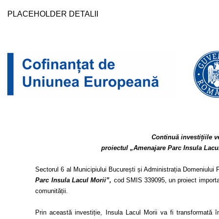
Hartă l
PLACEHOLDER DETALII
Alte in
Continuă investițiile v
proiectul „Amenajare Parc Insula Lacul
Sectorul 6 al Municipiului București și Administrația Domeniului
Parc Insula Lacul Morii”,
cod SMIS
339095, un proiect importa
comunității.
Prin această investiție, Insula Lacul Morii va fi transformată î