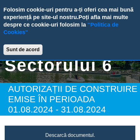
Skip
Folosim cookie-uri pentru a-ți oferi cea mai bună
to
experiență pe site-ul nostru.
Poți afla mai multe
main
despre ce cookie-uri folosim la
"Politica de
content
Cookies"
Primăria
Sunt de acord
Sectorului 6
AUTORIZAȚII DE CONSTRUIRE
EMISE ÎN PERIOADA
01.08.2024 - 31.08.2024
Descarcă documentul.