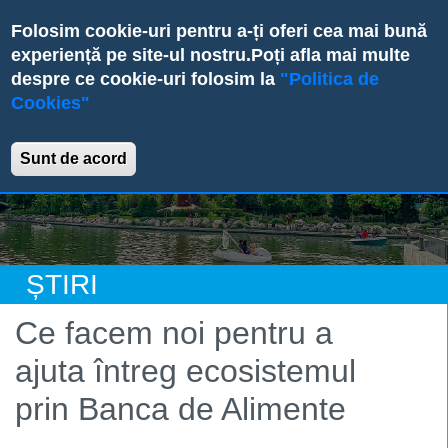
Skip
Folosim cookie-uri pentru a-ți oferi cea mai bună
to
experiență pe site-ul nostru.
Poți afla mai multe
main
despre ce cookie-uri folosim la
"Politica de
content
Cookies"
Primăria Sectorului 6
Sunt de acord
ȘTIRI
Ce facem noi pentru a
ajuta întreg ecosistemul
prin Banca de Alimente