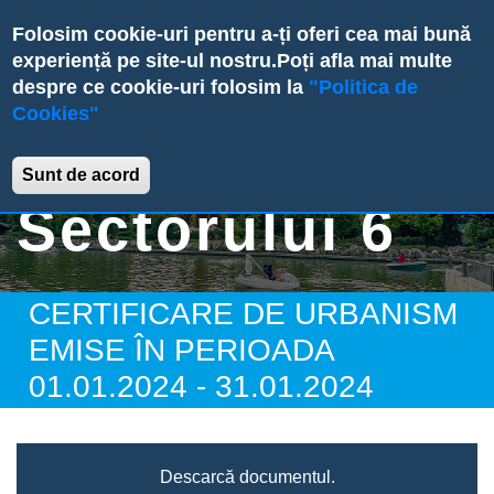
Skip
Folosim cookie-uri pentru a-ți oferi cea mai bună
to
experiență pe site-ul nostru.
Poți afla mai multe
main
despre ce cookie-uri folosim la
"Politica de
content
Cookies"
Primăria
Sunt de acord
Sectorului 6
CERTIFICARE DE URBANISM
EMISE ÎN PERIOADA
01.01.2024 - 31.01.2024
Descarcă documentul.