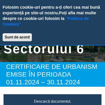
Skip
Folosim cookie-uri pentru a-ți oferi cea mai bună
to
experiență pe site-ul nostru.
Poți afla mai multe
main
despre ce cookie-uri folosim la
"Politica de
content
Cookies"
Primăria
Sunt de acord
Sectorului 6
CERTIFICARE DE URBANISM
EMISE ÎN PERIOADA
01.11.2024 – 30.11.2024
Descarcă documentul.