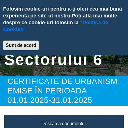
Skip
Folosim cookie-uri pentru a-ți oferi cea mai bună
to
experiență pe site-ul nostru.
Poți afla mai multe
main
despre ce cookie-uri folosim la
"Politica de
content
Cookies"
Primăria
Sunt de acord
Sectorului 6
CERTIFICATE DE URBANISM
EMISE ÎN PERIOADA
01.01.2025-31.01.2025
Descarcă documentul.