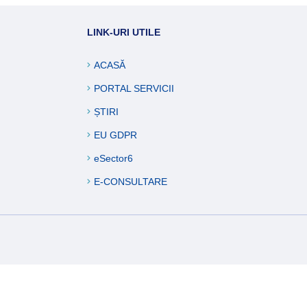
ucări edilitare
LINK-URI UTILE
formații
ACASĂ
PORTAL SERVICII
ȘTIRI
EU GDPR
eSector6
E-CONSULTARE