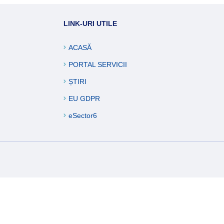
ucări edilitare
LINK-URI UTILE
formații
ACASĂ
PORTAL SERVICII
ȘTIRI
EU GDPR
eSector6