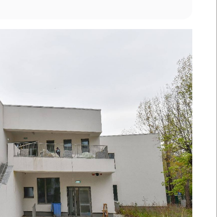
ucări edilitare
formații