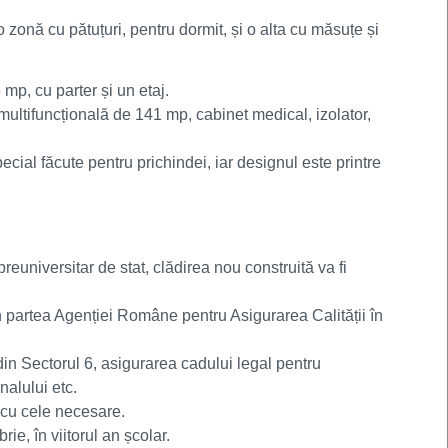
o zonă cu pătuțuri, pentru dormit, și o alta cu măsuțe și
mp, cu parter și un etaj.
 multifuncțională de 141 mp, cabinet medical, izolator,
special făcute pentru prichindei, iar designul este printre
reuniversitar de stat, clădirea nou construită va fi
n partea Agenției Române pentru Asigurarea Calității în
din Sectorul 6, asigurarea cadului legal pentru
nalului etc.
e cu cele necesare.
ie, în viitorul an școlar.