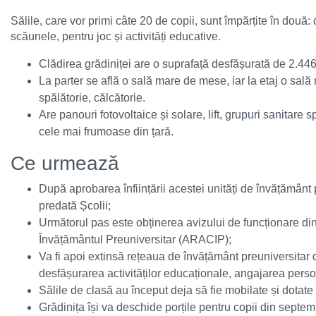
Sălile, care vor primi câte 20 de copii, sunt împărțite în două: 
scăunele, pentru joc și activități educative.
Clădirea grădiniței are o suprafață desfășurată de 2.446 
La parter se află o sală mare de mese, iar la etaj o sală
spălătorie, călcătorie.
Are panouri fotovoltaice și solare, lift, grupuri sanitare 
cele mai frumoase din țară.
Ce urmează
După aprobarea înființării acestei unități de învățământ p
predată Școlii;
Următorul pas este obținerea avizului de funcționare di
Învățământul Preuniversitar (ARACIP);
Va fi apoi extinsă rețeaua de învățământ preuniversitar 
desfășurarea activităților educaționale, angajarea perso
Sălile de clasă au început deja să fie mobilate și dotat
Grădinița își va deschide porțile pentru copii din septembr