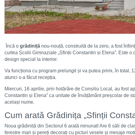
Încă o
grădiniță
nou-nouță, construită de la zero, a fost înfiin
curtea Școlii Gimnaziale „Sfinții Constantin și Elena”. Este 
design special la interior.
Va funcționa cu program prelungit și va putea primi, în total, 120
atunci s-a făcut recepția.
Miercuri, 16 aprilie, prin hotărâre de Consiliu Local, au fost ap
Constantin și Elena” ca unitate de învățământ preșcolar de stat
același nume.
Cum arată Grădinița „Sfinții Consta
Noua grădiniță din
Sectorul 6
arată minunat! Are 6 săli de clas
ferestre mari și pereți decorați cu picturi vesele și mesaje mot