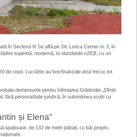
țată în Sectorul 6! Se află pe Str. Lunca Cernei nr. 3, în
o clădire superbă, modernă, la standarde nZEB, cu un
 de copii. Lucrările au fost finalizate anul trecut, tot
robate demersurile pentru înființarea Grădiniței „Sfinții
, fără personalitate juridică, în subordinea școlii cu
ntin și Elena”
ă spațioase, de 132 de metri pătrați, cu băi proprii,
ivaționale.