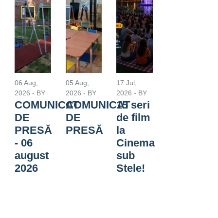
06 Aug,
05 Aug,
17 Jul,
2026
- BY
2026
- BY
2026
- BY
COMUNICAT
COMUNICAT
15 seri
DE
DE
de film
PRESĂ
PRESĂ
la
- 06
Cinema
august
sub
2026
Stele!