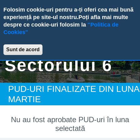
Skip
Folosim cookie-uri pentru a-ți oferi cea mai bună
to
experiență pe site-ul nostru.
Poți afla mai multe
main
despre ce cookie-uri folosim la
"Politica de
content
Cookies"
Primăria
Sunt de acord
Sectorului 6
PUD-URI FINALIZATE DIN LUNA
MARTIE
Nu au fost aprobate PUD-uri în luna
selectată