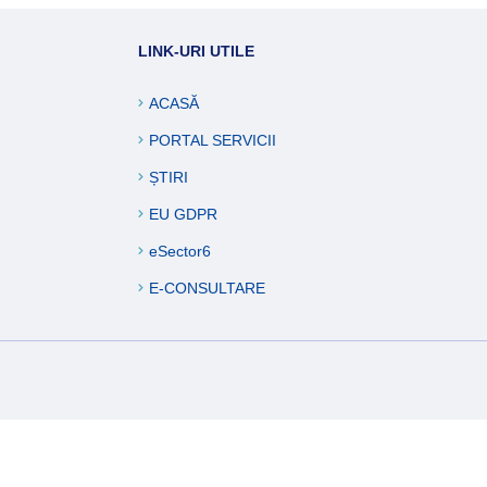
ucări edilitare
LINK-URI UTILE
formații
ACASĂ
PORTAL SERVICII
ȘTIRI
EU GDPR
eSector6
E-CONSULTARE