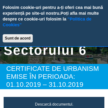
Skip
Folosim cookie-uri pentru a-ți oferi cea mai bună
to
experiență pe site-ul nostru.
Poți afla mai multe
main
despre ce cookie-uri folosim la
"Politica de
content
Cookies"
Primăria
Sunt de acord
Sectorului 6
CERTIFICATE DE URBANISM
EMISE ÎN PERIOADA:
01.10.2019 – 31.10.2019
Descarcă documentul.