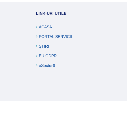
ucări edilitare
LINK-URI UTILE
formații
ACASĂ
PORTAL SERVICII
ȘTIRI
EU GDPR
eSector6