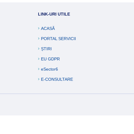
ucări edilitare
LINK-URI UTILE
formații
ACASĂ
PORTAL SERVICII
ȘTIRI
EU GDPR
eSector6
E-CONSULTARE