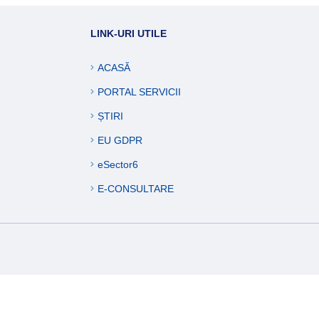
ucări edilitare
LINK-URI UTILE
formații
ACASĂ
PORTAL SERVICII
ȘTIRI
EU GDPR
eSector6
E-CONSULTARE