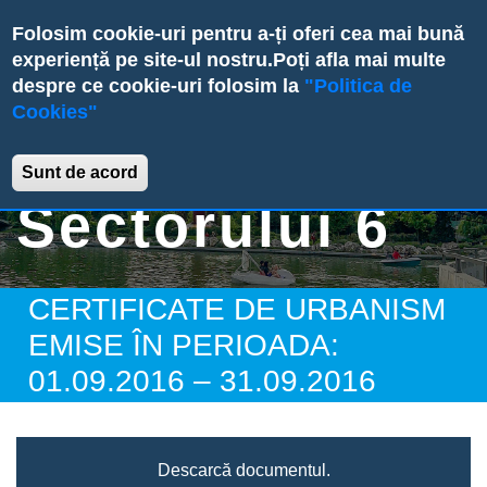
Skip
Folosim cookie-uri pentru a-ți oferi cea mai bună
to
experiență pe site-ul nostru.
Poți afla mai multe
main
despre ce cookie-uri folosim la
"Politica de
content
Cookies"
Primăria
Sunt de acord
Sectorului 6
CERTIFICATE DE URBANISM
EMISE ÎN PERIOADA:
01.09.2016 – 31.09.2016
Descarcă documentul.