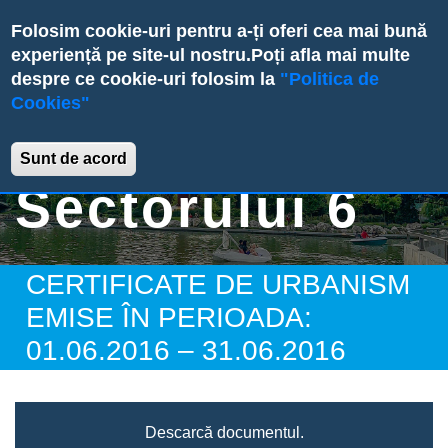
Skip
Folosim cookie-uri pentru a-ți oferi cea mai bună
to
experiență pe site-ul nostru.
Poți afla mai multe
main
despre ce cookie-uri folosim la
"Politica de
content
Cookies"
Primăria
Sunt de acord
Sectorului 6
CERTIFICATE DE URBANISM
EMISE ÎN PERIOADA:
01.06.2016 – 31.06.2016
Descarcă documentul.