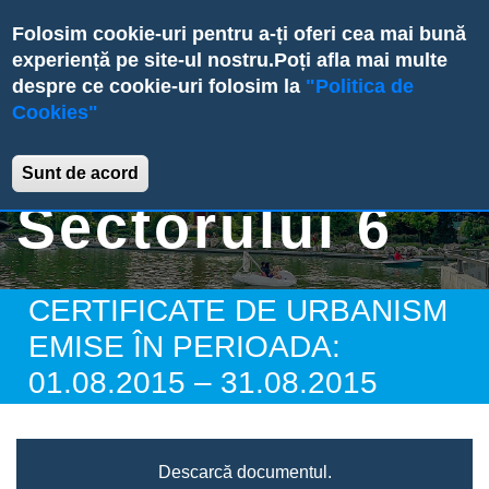
Skip
Folosim cookie-uri pentru a-ți oferi cea mai bună
to
experiență pe site-ul nostru.
Poți afla mai multe
main
despre ce cookie-uri folosim la
"Politica de
content
Cookies"
Primăria
Sunt de acord
Sectorului 6
CERTIFICATE DE URBANISM
EMISE ÎN PERIOADA:
01.08.2015 – 31.08.2015
Descarcă documentul.