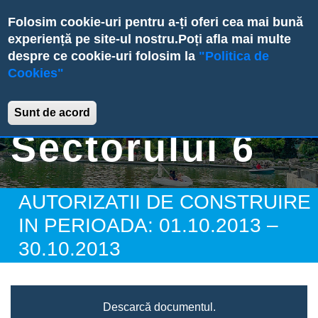
Skip
Folosim cookie-uri pentru a-ți oferi cea mai bună
to
experiență pe site-ul nostru.
Poți afla mai multe
main
despre ce cookie-uri folosim la
"Politica de
content
Cookies"
Primăria
Sunt de acord
Sectorului 6
AUTORIZATII DE CONSTRUIRE
IN PERIOADA: 01.10.2013 –
30.10.2013
Descarcă documentul.