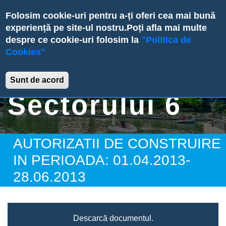
Skip
Folosim cookie-uri pentru a-ți oferi cea mai bună
to
experiență pe site-ul nostru.
Poți afla mai multe
main
despre ce cookie-uri folosim la
"Politica de
content
Cookies"
Primăria
Sunt de acord
Sectorului 6
AUTORIZATII DE CONSTRUIRE
IN PERIOADA: 01.04.2013-
28.06.2013
Descarcă documentul.