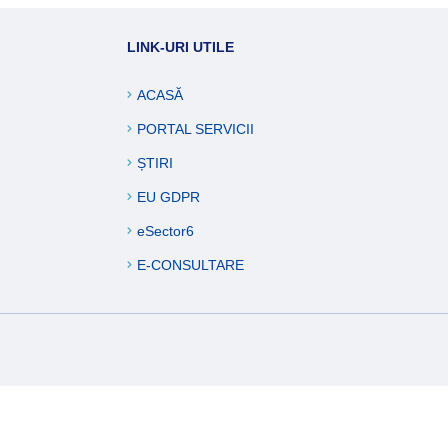
ucări edilitare
LINK-URI UTILE
formații
ACASĂ
PORTAL SERVICII
ȘTIRI
EU GDPR
eSector6
E-CONSULTARE