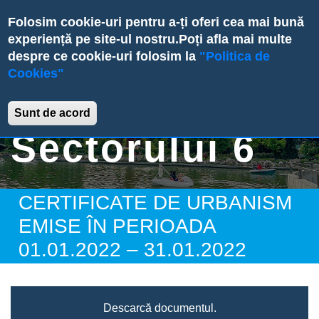
Skip
Folosim cookie-uri pentru a-ți oferi cea mai bună
to
experiență pe site-ul nostru.
Poți afla mai multe
main
despre ce cookie-uri folosim la
"Politica de
content
Cookies"
Primăria
Sunt de acord
Sectorului 6
CERTIFICATE DE URBANISM
EMISE ÎN PERIOADA
01.01.2022 – 31.01.2022
Descarcă documentul.