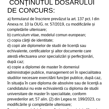
CONȚINUTUL DOSARULUI
DE CONCURS:
a) formularul de înscriere prevăzut la art. 137 pct. I din
Anexa nr. 10 la OUG. nr. 57/2019, cu modificările și
completările ulterioare;
b) curriculum vitae, modelul comun european;
c) copia cărţii de identitate;
d) copii ale diplomelor de studii de licență sau
echivalente, certificatelor şi altor documente care
atestă efectuarea unor specializări şi perfecţionări,
după caz;
e) copie a diplomei de master în domeniul
administraţiei publice, management ori în specialitatea
studiilor necesare exercitării funcţiei publice, după caz,
în situaţia în care diploma de absolvire sau de licenţă a
candidatului nu este echivalentă cu diploma de studii
universitare de master în specialitate, conform
prevederilor art. 57 alin. (2) din Legea nr. 199/2023, cu
modificările şi completările ulterioare;