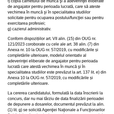
f) copia carnetului de muncă şi a adeverinţei eliberate
de angajator pentru perioada lucrată, care să ateste
vechimea în muncă şi în specialitatea studiilor
solicitate pentru ocuparea postului/funcţiei sau pentru
exercitarea profesiei;
g) cazierul administrativ.
Conform dispozițiilor art. VII alin. (15) din OUG nr.
121/2023 coroborate cu cele ale art. 38 alin. (7) din
Anexa nr. 10 la OUG nr. 57/2019, cu modificările și
completările ulterioare, modelul orientativ al
adeverinţei eliberate de angajator pentru perioada
lucrată care atestă vechimea în muncă şi în
specialitatea studiilor este prevăzut la art. 137 lit. e) din
Anexa 10 la OUG nr. 57/2019, cu modificările și
completările ulterioare.
La cererea candidatului, formulată la data înscrierii la
concurs, dar nu mai târziu de data finalizării perioadei
de depunere a dosarelor, documentul prevăzut la alin.
(1) lit. g) se solicită Agenţiei Naţionale a Funcţionarilor