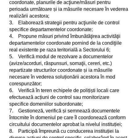
coordonate, planurile de acţiune/măsuri pentru
perioada următoare și ia măsurile necesare în vederea
realizării acestora;
3. Elaborează strategii pentru acţiunile de control
specifice departamentelor coordonate;
4. Propune măsuri privind îmbunătăţirea activităţii
departamentelor coordonate pornind de la condiţiile
real existente pe raza teritorială a Sectorului 6;
5. Verifică modul de rezolvare a documentelor
(avize/acorduri, răspunsuri, somaţii, cereri, etc.)
repartizate structurilor coordonate și ia măsurile
necesare în vederea soluționării acestora în mod
corespunzător;
6. Verifică în teren echipele de polițiști locali care
efectuează acțiuni de control sau monitorizare
specifice domeniilor subordonate;
7. Gestioneză, verifică și semnează documentele
întocmite în domeniul pe care îl coordonează conform
circuitului documentelor aprobat la nivelul instituției;
8. Participă împreună cu conducerea instituției la
diverse acţiuni de control specific, colaborând în acest