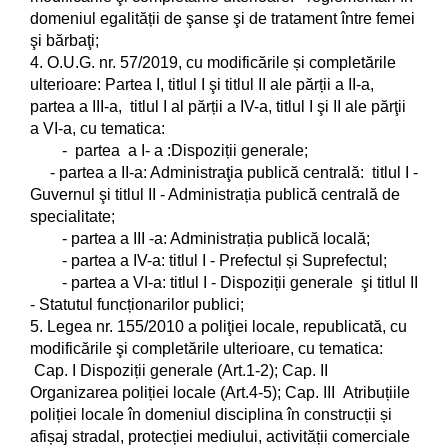
domeniul egalității de şanse şi de tratament între femei
şi bărbaţi;
4. O.U.G. nr. 57/2019, cu modificările și completările
ulterioare: Partea I, titlul I şi titlul II ale părții a II-a,
partea a III-a, titlul I al părții a IV-a, titlul I şi II ale părţii
a VI-a, cu tematica:
- partea a I- a :Dispoziții generale;
- partea a II-a: Administraţia publică centrală: titlul I -
Guvernul şi titlul II - Administrația publică centrală de
specialitate;
- partea a III -a: Administrația publică locală;
- partea a IV-a: titlul I - Prefectul și Suprefectul;
- partea a VI-a: titlul I - Dispoziții generale şi titlul II
- Statutul funcționarilor publici;
5. Legea nr. 155/2010 a poliţiei locale, republicată, cu
modificările şi completările ulterioare, cu tematica:
Cap. I Dispoziții generale (Art.1-2); Cap. II
Organizarea poliției locale (Art.4-5); Cap. III Atribuțiile
poliției locale în domeniul disciplina în construcții și
afișaj stradal, protecției mediului, activității comerciale