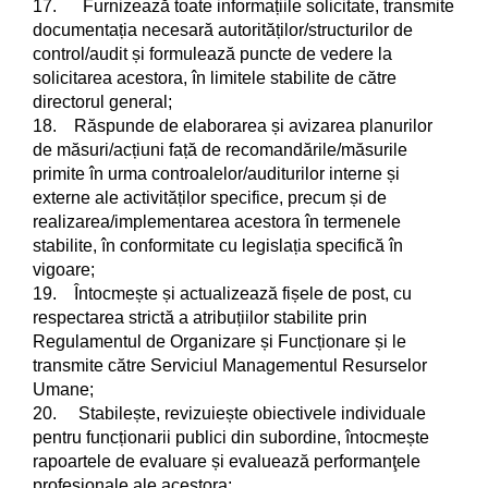
17. Furnizează toate informațiile solicitate, transmite
documentația necesară autorităților/structurilor de
control/audit și formulează puncte de vedere la
solicitarea acestora, în limitele stabilite de către
directorul general;
18. Răspunde de elaborarea și avizarea planurilor
de măsuri/acțiuni față de recomandările/măsurile
primite în urma controalelor/auditurilor interne și
externe ale activităților specifice, precum și de
realizarea/implementarea acestora în termenele
stabilite, în conformitate cu legislația specifică în
vigoare;
19. Întocmește și actualizează fișele de post, cu
respectarea strictă a atribuțiilor stabilite prin
Regulamentul de Organizare și Funcționare și le
transmite către Serviciul Managementul Resurselor
Umane;
20. Stabilește, revizuiește obiectivele individuale
pentru funcționarii publici din subordine, întocmește
rapoartele de evaluare și evaluează performanţele
profesionale ale acestora;