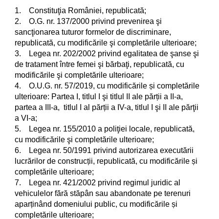
1. Constituţia României, republicată;
2. O.G. nr. 137/2000 privind prevenirea şi
sancţionarea tuturor formelor de discriminare,
republicată, cu modificările şi completările ulterioare;
3. Legea nr. 202/2002 privind egalitatea de şanse şi
de tratament între femei şi bărbaţi, republicată, cu
modificările şi completările ulterioare;
4. O.U.G. nr. 57/2019, cu modificările și completările
ulterioare: Partea I, titlul I şi titlul II ale părții a II-a,
partea a III-a, titlul I al părții a IV-a, titlul I şi II ale părţii
a VI-a;
5. Legea nr. 155/2010 a poliţiei locale, republicată,
cu modificările şi completările ulterioare;
6. Legea nr. 50/1991 privind autorizarea executării
lucrărilor de construcții, republicată, cu modificările și
completările ulterioare;
7. Legea nr. 421/2002 privind regimul juridic al
vehiculelor fără stăpân sau abandonate pe terenuri
aparținând domeniului public, cu modificările și
completările ulterioare;