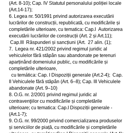
(Art. 8-10); Cap. IV Statutul personalului poliției locale
(Art.14-17);
6. Legea nr. 50/1991 privind autorizarea executării
lucrărilor de construcții, republicată, cu modificările și
completările ulterioare, cu tematica: Cap.I Autorizarea
executării lucrărilor de construcții (Art. 2 și Art.11);
Cap.III Răspunderi și sancțiuni (Art. 27 alin. (1);
7. Legea nr. 421/2002 privind regimul juridic al
vehiculelor fără stăpân sau abandonate pe terenuri
aparținând domeniului public, cu modificările și
completările ulterioare,
cu temática: Cap. I Dispoziții generale (Art.2-4); Cap.
II Vehiculele fără stăpân (Art. 6–8); Cap. III Vehiculele
abandonate (Art. 9–10)
8. O.G. nr. 2/2001 privind regimul juridic al
contravenţiilor cu modificările și completările
ulterioare; cu tematica: Cap.I Dispoziții generale -
(Art.1-7);
9. O.G. nr. 99/2000 privind comercializarea produselor
și serviciilor de piață, cu modificările și completările