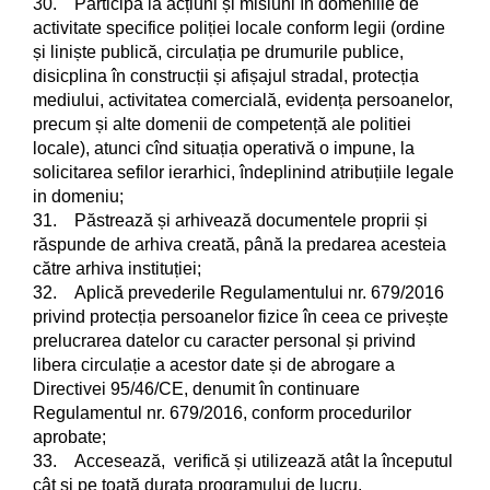
30. Participă la acțiuni și misiuni în domeniile de
activitate specifice poliției locale conform legii (ordine
și liniște publică, circulația pe drumurile publice,
disicplina în construcții și afișajul stradal, protecția
mediului, activitatea comercială, evidența persoanelor,
precum și alte domenii de competență ale politiei
locale), atunci cînd situația operativă o impune, la
solicitarea sefilor ierarhici, îndeplinind atribuțiile legale
in domeniu;
31. Păstrează și arhivează documentele proprii și
răspunde de arhiva creată, până la predarea acesteia
către arhiva instituției;
32. Aplică prevederile Regulamentului nr. 679/2016
privind protecția persoanelor fizice în ceea ce privește
prelucrarea datelor cu caracter personal și privind
libera circulație a acestor date și de abrogare a
Directivei 95/46/CE, denumit în continuare
Regulamentul nr. 679/2016, conform procedurilor
aprobate;
33. Accesează, verifică și utilizează atât la începutul
cât și pe toată durata programului de lucru,