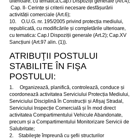
ulterioare, cu temática:Cap.I Dispoziții generale (Art.4);
Cap. II- Cerințe și criterii necesare desfășurării
activității comerciale (Art.6);
10. O.U.G. nr. 195/2005 privind protecția mediului,
republicată, cu modificările și completările ulterioare,
cu tematica: Cap.I Dispoziții generale (Art.2); Cap.XV
Sancțiuni (Art.97 alin. (1)).
ATRIBUŢII POSTULUI
STABILITE ÎN FIŞA
POSTULUI:
1. Organizează, planifică, controlează, conduce și
coordonează activitatea Serviciului Protecția Mediului,
Serviciului Disciplină în Construcții și Afișaj Stradal,
Serviciului Inspecție Comercială și în mod direct
activitatea Compartimentului Vehicule Abandonate,
precum și a Compartimentului Monitorizare Servicii de
Salubritate;
2. Stabileşte împreună cu şefii structurilor