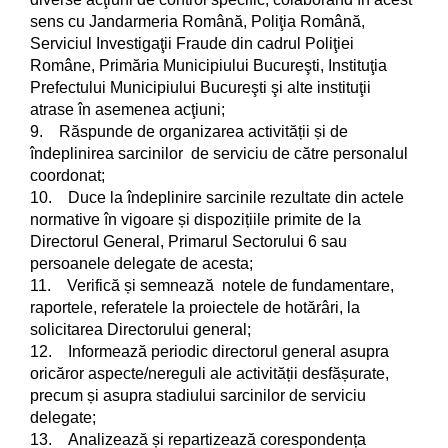
sens cu Jandarmeria Română, Poliţia Română,
Serviciul Investigaţii Fraude din cadrul Poliţiei
Române, Primăria Municipiului Bucureşti, Instituţia
Prefectului Municipiului Bucureşti şi alte instituţii
atrase în asemenea acţiuni;
9. Răspunde de organizarea activității și de
îndeplinirea sarcinilor de serviciu de către personalul
coordonat;
10. Duce la îndeplinire sarcinile rezultate din actele
normative în vigoare și dispozițiile primite de la
Directorul General, Primarul Sectorului 6 sau
persoanele delegate de acesta;
11. Verifică și semnează notele de fundamentare,
raportele, referatele la proiectele de hotărâri, la
solicitarea Directorului general;
12. Informează periodic directorul general asupra
oricăror aspecte/nereguli ale activității desfășurate,
precum și asupra stadiului sarcinilor de serviciu
delegate;
13. Analizează și repartizează corespondența