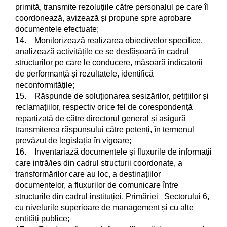
primită, transmite rezoluțiile către personalul pe care îl
coordonează, avizează și propune spre aprobare
documentele efectuate;
14. Monitorizează realizarea obiectivelor specifice,
analizează activitățile ce se desfășoară în cadrul
structurilor pe care le conducere, măsoară indicatorii
de performanță și rezultatele, identifică
neconformitățile;
15. Răspunde de soluționarea sesizărilor, petițiilor și
reclamațiilor, respectiv orice fel de corespondență
repartizată de către directorul general și asigură
transmiterea răspunsului către petenți, în termenul
prevăzut de legislația în vigoare;
16. Inventariază documentele și fluxurile de informații
care intră/ies din cadrul structurii coordonate, a
transformărilor care au loc, a destinațiilor
documentelor, a fluxurilor de comunicare între
structurile din cadrul instituției, Primăriei Sectorului 6,
cu nivelurile superioare de management și cu alte
entități publice;