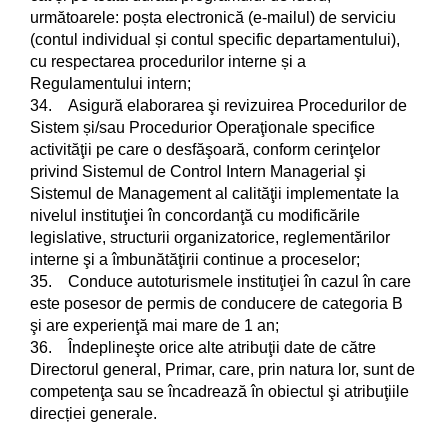
următoarele: poșta electronică (e-mailul) de serviciu
(contul individual și contul specific departamentului),
cu respectarea procedurilor interne și a
Regulamentului intern;
34. Asigură elaborarea şi revizuirea Procedurilor de
Sistem și/sau Procedurior Operaţionale specifice
activităţii pe care o desfăşoară, conform cerinţelor
privind Sistemul de Control Intern Managerial şi
Sistemul de Management al calităţii implementate la
nivelul instituţiei în concordanţă cu modificările
legislative, structurii organizatorice, reglementărilor
interne şi a îmbunătăţirii continue a proceselor;
35. Conduce autoturismele instituţiei în cazul în care
este posesor de permis de conducere de categoria B
şi are experienţă mai mare de 1 an;
36. Îndeplineşte orice alte atribuţii date de către
Directorul general, Primar, care, prin natura lor, sunt de
competenţa sau se încadrează în obiectul şi atribuţiile
direcției generale.