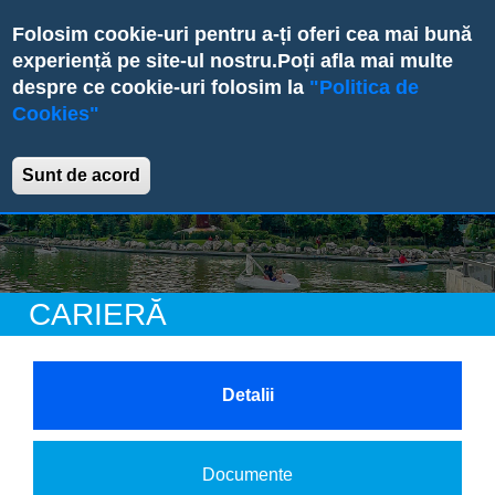
Skip
Folosim cookie-uri pentru a-ți oferi cea mai bună
to
experiență pe site-ul nostru.
Poți afla mai multe
main
despre ce cookie-uri folosim la
"Politica de
content
Cookies"
Primăria Sectorului 6
Sunt de acord
CARIERĂ
X
Detalii
Documente