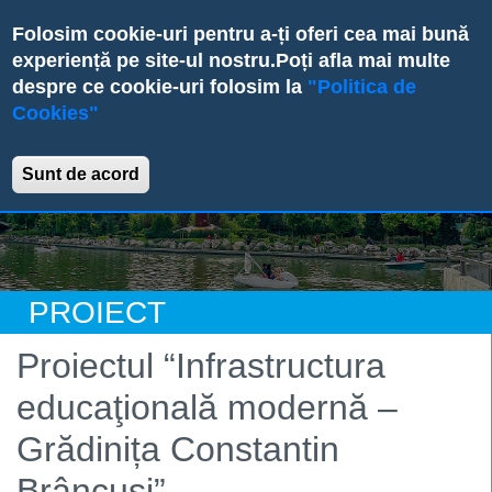
Skip
Folosim cookie-uri pentru a-ți oferi cea mai bună
to
experiență pe site-ul nostru.
Poți afla mai multe
main
despre ce cookie-uri folosim la
"Politica de
content
Cookies"
Primăria sectorului 6
Sunt de acord
PROIECT
Proiectul “Infrastructura
educaţională modernă –
Grădinița Constantin
Brâncuși”