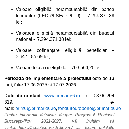
Valoare eligibilă nerambursabilă din partea
fondurilor (FEDR/FSE/FC/FTJ) – 7.294.371,38
lei;
Valoarea eligibilă nerambursabilă din bugetul
național - 7.294.371,38 lei;
Valoare cofinanțare eligibilă beneficiar –
3.647.185,69 lei;
Valoare totală neeligibilă – 703.564,26 lei.
Perioada de implementare a proiectului
este de 13
luni, între 17.06.2025 și 17.07.2026.
Date de contact:
www.primarie6.ro
, Tel.: 0376 204
319, e-
mail:
prim6@primarie6.ro
,
fondurieuropene@primarie6.ro
Pentru informații detaliate despre Programul Regional
București-Ilfov 2021-2027, vă invităm să
vizitați
https://regiobucuresti-ilfov.ro/
, iar despre celelalte