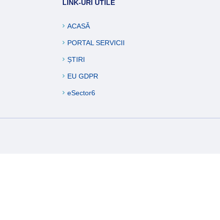
LINK-URI UTILE
ucări edilitare
formații
ACASĂ
PORTAL SERVICII
ȘTIRI
EU GDPR
eSector6