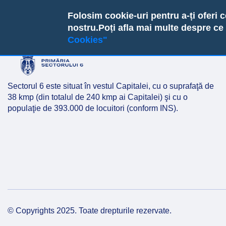
Ședință ordinară a Consiliului 
Skip
Folosim cookie-uri pentru a-ți oferi 
PRIMĂR
to
nostru.
Poți afla mai multe despre ce
Tue, 10/21/2014 - 12:00
ordine-de-zi-21.10.2014.pdf
Primăria Se
main
ALEGERI 2
Cookies"
Echipa
Consilieri
Transp
content
Organizare
Proiecte de h
Guvern
Instituții subordo
Ședințele con
Monitor
Sectorul 6 este situat în vestul Capitalei, cu o suprafaţă de
38 kmp (din totalul de 240 kmp ai Capitalei) şi cu o
Carieră
Hotărâri ale c
Solicit
populaţie de 393.000 de locuitori (conform INS).
Dezvoltare și strat
Rapoarte de e
Buleti
Rapoarte și studii
ROF
Buget 
Despre Sectorul 6
Dezbateri pu
Achiziț
Declara
Transpa
© Copyrights 2025. Toate drepturile rezervate.
Proiec