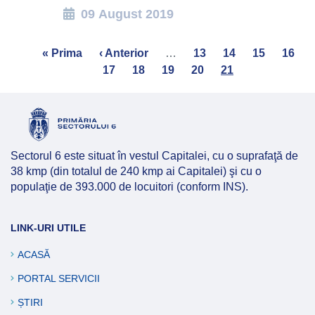
09 August 2019
Pagination
First
« Prima
Previous
‹ Anterior
…
Page
13
Page
14
Page
15
Page
16
page
page
17
Page
18
Page
19
Page
20
Current
21
page
Sectorul 6 este situat în vestul Capitalei, cu o suprafaţă de
38 kmp (din totalul de 240 kmp ai Capitalei) şi cu o
populaţie de 393.000 de locuitori (conform INS).
LINK-URI UTILE
ACASĂ
PORTAL SERVICII
ȘTIRI