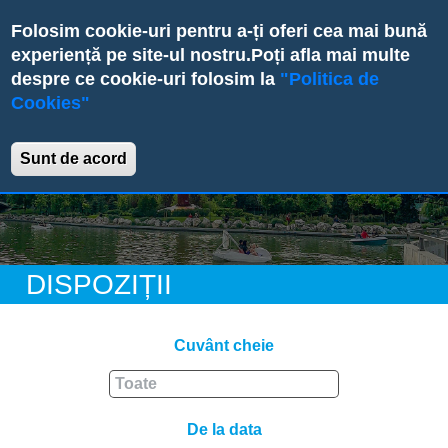
Skip
Folosim cookie-uri pentru a-ți oferi cea mai bună
to
experiență pe site-ul nostru.
Poți afla mai multe
main
despre ce cookie-uri folosim la
"Politica de
content
Cookies"
Primăria Sectorului 6
Sunt de acord
DISPOZIȚII
Cuvânt cheie
De la data