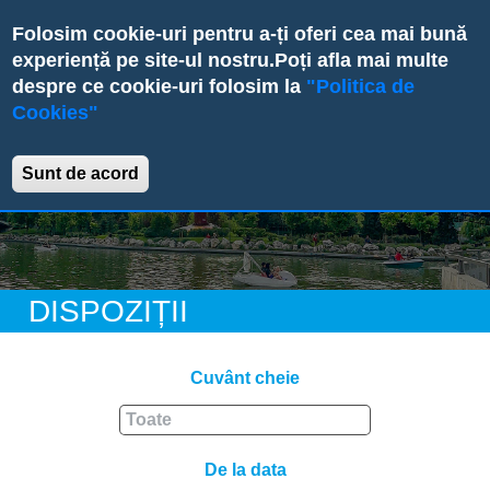
Skip
Folosim cookie-uri pentru a-ți oferi cea mai bună
to
experiență pe site-ul nostru.
Poți afla mai multe
main
despre ce cookie-uri folosim la
"Politica de
content
Cookies"
Primăria Sectorului 6
Sunt de acord
DISPOZIȚII
Cuvânt cheie
De la data