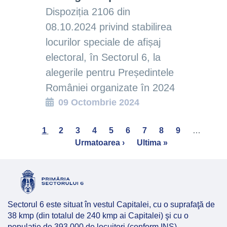
Dispoziția 2106 din
08.10.2024 privind stabilirea
locurilor speciale de afișaj
electoral, în Sectorul 6, la
alegerile pentru Președintele
României organizate în 2024
09 Octombrie 2024
Pagination
Current
1
Page
2
Page
3
Page
4
Page
5
Page
6
Page
7
Page
8
Page
9
…
Nex
page
Urmatoarea ›
Last
Ultima »
pag
page
Sectorul 6 este situat în vestul Capitalei, cu o suprafaţă de
38 kmp (din totalul de 240 kmp ai Capitalei) şi cu o
populaţie de 393.000 de locuitori (conform INS).