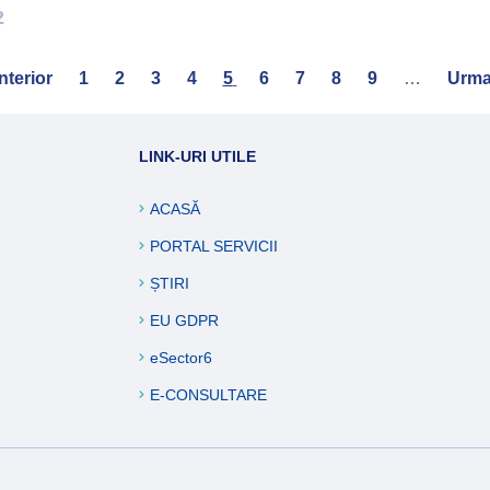
2
evious
nterior
Page
1
Page
2
Page
3
Page
4
Current
5
Page
6
Page
7
Page
8
Page
9
…
Next
Urma
ge
page
page
LINK-URI UTILE
ACASĂ
PORTAL SERVICII
ȘTIRI
EU GDPR
eSector6
E-CONSULTARE