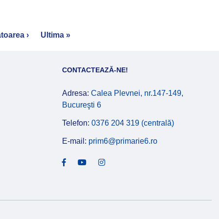
toarea ›
Last
Ultima »
page
CONTACTEAZĂ-NE!
Adresa:
Calea Plevnei, nr.147-149,
Bucureşti 6
Telefon:
0376 204 319 (centrală)
E-mail:
prim6@primarie6.ro