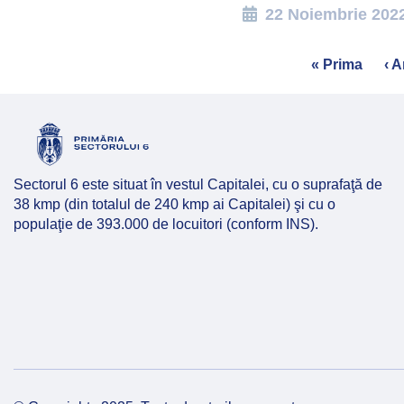
22 Noiembrie 202
Pagination
First
« Prima
Pr
‹ A
page
pa
Sectorul 6 este situat în vestul Capitalei, cu o suprafaţă de
38 kmp (din totalul de 240 kmp ai Capitalei) şi cu o
populaţie de 393.000 de locuitori (conform INS).