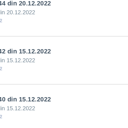
44 din 20.12.2022
ucări edilitare
din 20.12.2022
formații
2
42 din 15.12.2022
din 15.12.2022
2
40 din 15.12.2022
din 15.12.2022
2