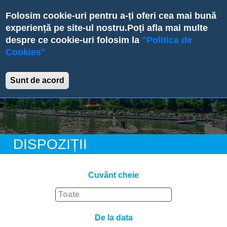
Skip
Folosim cookie-uri pentru a-ți oferi cea mai bună
to
experiență pe site-ul nostru.
Poți afla mai multe
main
despre ce cookie-uri folosim la
"Politica de
content
Cookies"
Primăria Sectorului 6
Sunt de acord
DISPOZIȚII
Cuvânt cheie
De la data