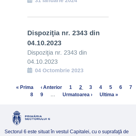
31 Ianuarie 2024
Dispoziţia nr. 2343 din
04.10.2023
Dispoziţia nr. 2343 din
04.10.2023
04 Octombrie 2023
Pagination
First
« Prima
Previous
‹ Anterior
Page
1
Current
2
Page
3
Page
4
Page
5
Page
6
Pa
7
page
Page
8
Page
9
page
…
Next
Urmatoarea ›
page
Last
Ultima »
page
page
Sectorul 6 este situat în vestul Capitalei, cu o suprafaţă de