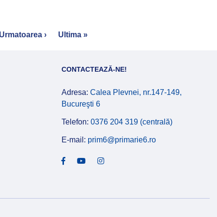
Next
Urmatoarea ›
Last
Ultima »
page
page
CONTACTEAZĂ-NE!
Adresa:
Calea Plevnei, nr.147-149,
Bucureşti 6
Telefon:
0376 204 319 (centrală)
E-mail:
prim6@primarie6.ro