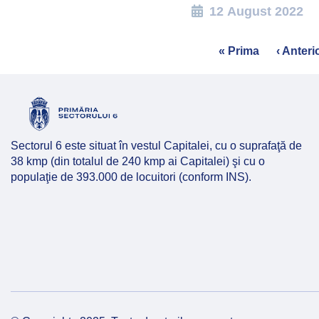
12 August 2022
Pagination
First
« Prima
Previou
‹ Anteri
page
page
Sectorul 6 este situat în vestul Capitalei, cu o suprafaţă de
38 kmp (din totalul de 240 kmp ai Capitalei) şi cu o
populaţie de 393.000 de locuitori (conform INS).