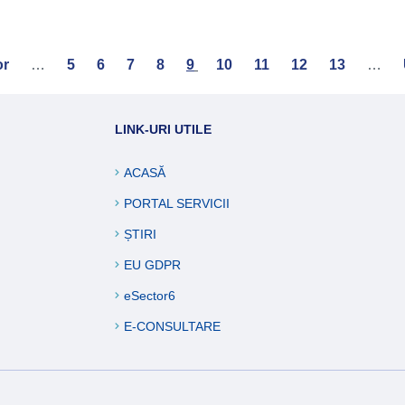
s
or
…
Page
5
Page
6
Page
7
Page
8
Current
9
Page
10
Page
11
Page
12
Page
13
…
page
LINK-URI UTILE
ACASĂ
PORTAL SERVICII
ȘTIRI
EU GDPR
eSector6
E-CONSULTARE