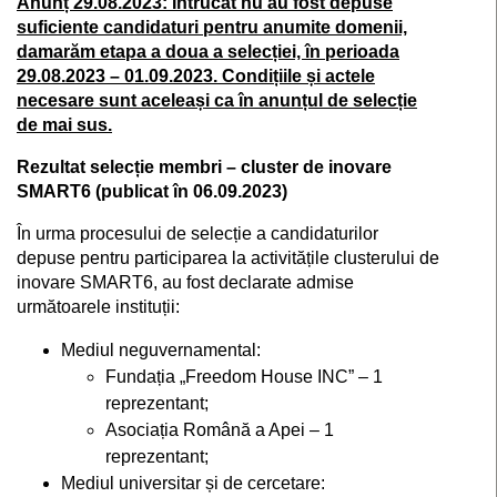
Anunț 29.08.2023: Întrucât nu au fost depuse
suficiente candidaturi pentru anumite domenii,
damarăm etapa a doua a selecției, în perioada
29.08.2023 – 01.09.2023. Condițiile și actele
necesare sunt aceleași ca în anunțul de selecție
de mai sus.
Rezultat selecție membri – cluster de inovare
SMART6 (publicat în 06.09.2023)
În urma procesului de selecție a candidaturilor
depuse pentru participarea la activitățile clusterului de
inovare SMART6, au fost declarate admise
următoarele instituții:
Mediul neguvernamental:
Fundația „Freedom House INC” – 1
reprezentant;
Asociația Română a Apei – 1
reprezentant;
Mediul universitar și de cercetare: