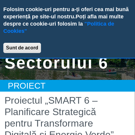
Skip
Folosim cookie-uri pentru a-ți oferi cea mai bună
to
experiență pe site-ul nostru.
Poți afla mai multe
main
despre ce cookie-uri folosim la
"Politica de
content
Cookies"
Primăria
Sunt de acord
Sectorului 6
PROIECT
Proiectul „SMART 6 –
Planificare Strategică
pentru Transformare
Digitală și Energie Verde”,