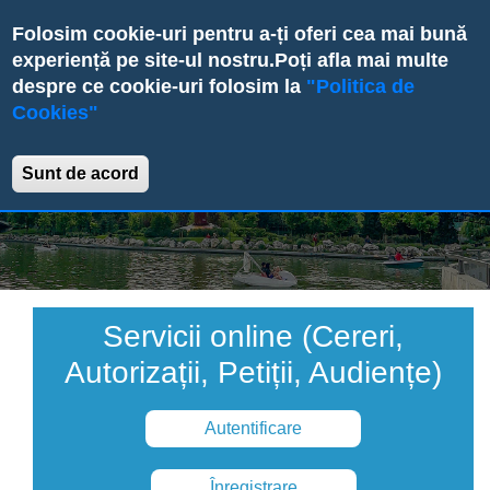
Skip
Folosim cookie-uri pentru a-ți oferi cea mai bună
to
experiență pe site-ul nostru.
Poți afla mai multe
main
despre ce cookie-uri folosim la
"Politica de
content
Cookies"
Primăria Sectorului 6
Sunt de acord
Servicii online (Cereri,
Autorizații, Petiții, Audiențe)
Autentificare
Înregistrare