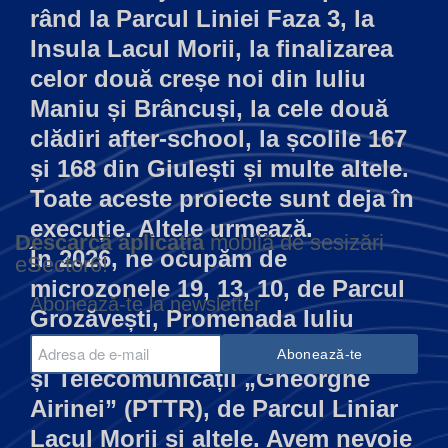
rând la Parcul Liniei Faza 3, la
Insula Lacul Morii, la finalizarea
celor două creșe noi din Iuliu
Maniu și Brâncuși, la cele două
clădiri after-school, la școlile 167
și 168 din Giulești și multe altele.
Toate aceste proiecte sunt deja în
execuție. Altele urmează.
Descarcă aplicația
mobilă de sesizări
În 2026, ne ocupăm de
eSector6!
microzonele 19, 13, 10, de Parcul
Abonează-te la newsletter
Grozăvești, Promenada Iuliu
Maniu, Colegiul Tehnic de Poștă
și Telecomunicații „Gheorghe
Airinei” (PTTR), de Parcul Liniar
Lacul Morii și altele. Avem nevoie