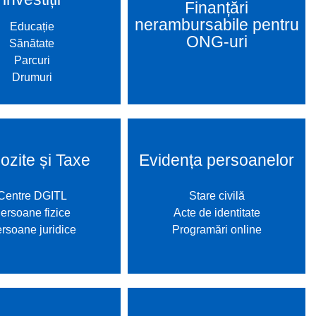
Finanțări
nerambursabile pentru
Educație
ONG-uri
Sănătate
Parcuri
Drumuri
ozite și Taxe
Evidența persoanelor
Centre DGITL
Stare civilă
ersoane fizice
Acte de identitate
rsoane juridice
Programări online