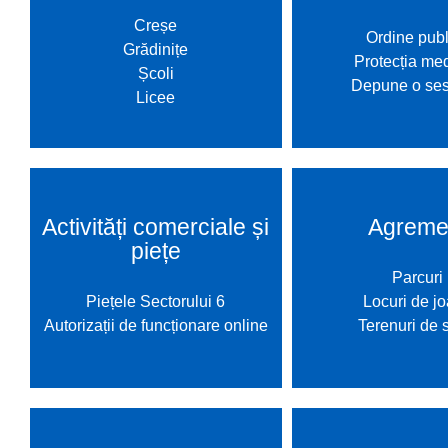
Hartă l
Creșe
Ordine publ
Grădinițe
Alte in
Protecția med
Școli
Depune o ses
Licee
Activități comerciale și
Agreme
piețe
Parcuri
Piețele Sectorului 6
Locuri de j
Autorizații de funcționare online
Terenuri de 