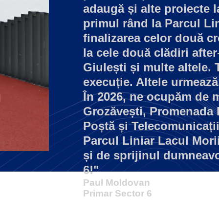
adaugă și alte proiecte la
primul rând la Parcul Lin
finalizarea celor două c
la cele două clădiri after
Giulești și multe altele.
execuție. Altele urmează
În 2026, ne ocupăm de m
Grozăvești, Promenada I
Poștă și Telecomunicați
Parcul Liniar Lacul Mori
și de sprijinul dumneav
6!"
Paul Moldovan
Primar Sector 6
Afla mai multe