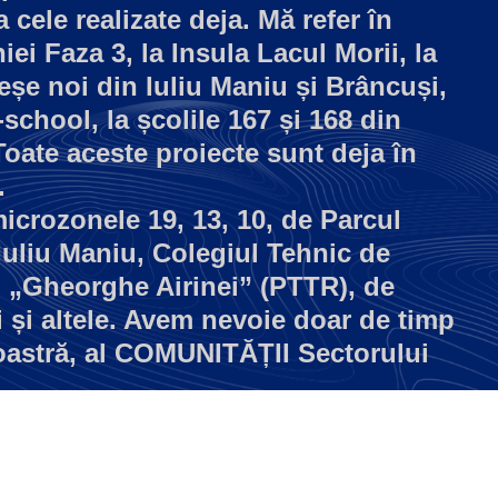
 cele realizate deja. Mă refer în
iei Faza 3, la Insula Lacul Morii, la
reșe noi din Iuliu Maniu și Brâncuși,
-school, la școlile 167 și 168 din
 Toate aceste proiecte sunt deja în
.
icrozonele 19, 13, 10, de Parcul
uliu Maniu, Colegiul Tehnic de
i „Gheorghe Airinei” (PTTR), de
i și altele. Avem nevoie doar de timp
oastră, al COMUNITĂȚII Sectorului
Afla mai multe