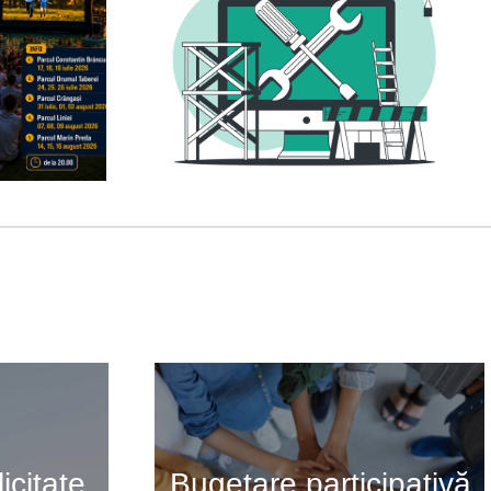
icitate
Bugetare participativă