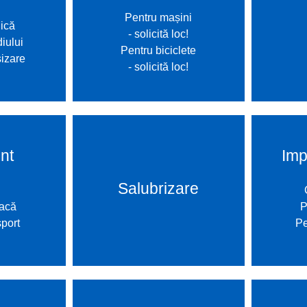
ucări edilitare
Pentru mașini
ică
formații
- solicită loc!
iului
Pentru biciclete
izare
- solicită loc!
nt
Imp
Salubrizare
oacă
P
sport
Pe