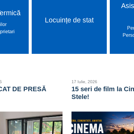
Asis
Termică
Locuințe de stat
ilor
Per
prietari
Perso
6
17 Iulie, 2026
CAT DE PRESĂ
15 seri de film la C
Stele!