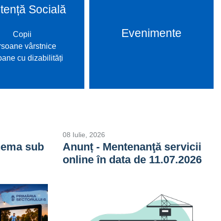
tență Socială
Evenimente
Copii
soane vârstnice
ane cu dizabilități
08 Iulie, 2026
inema sub
Anunț - Mentenanţă servicii
online în data de 11.07.2026