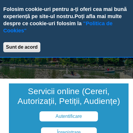
Skip
Folosim cookie-uri pentru a-ți oferi cea mai bună
to
experiență pe site-ul nostru.
Poți afla mai multe
main
despre ce cookie-uri folosim la
"Politica de
content
Cookies"
Primăria Sectorului 6
Sunt de acord
Servicii online (Cereri,
Autorizații, Petiții, Audiențe)
Autentificare
Înregistrare