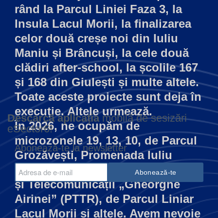
rând la Parcul Liniei Faza 3, la
Insula Lacul Morii, la finalizarea
celor două creșe noi din Iuliu
Maniu și Brâncuși, la cele două
clădiri after-school, la școlile 167
și 168 din Giulești și multe altele.
Toate aceste proiecte sunt deja în
execuție. Altele urmează.
Descarcă aplicația
mobilă de sesizări
În 2026, ne ocupăm de
eSector6!
microzonele 19, 13, 10, de Parcul
Abonează-te la newsletter
Grozăvești, Promenada Iuliu
Maniu, Colegiul Tehnic de Poștă
și Telecomunicații „Gheorghe
Airinei” (PTTR), de Parcul Liniar
Lacul Morii și altele. Avem nevoie