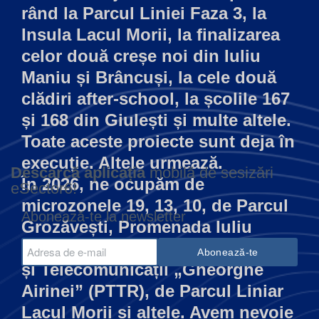
rând la Parcul Liniei Faza 3, la
Insula Lacul Morii, la finalizarea
celor două creșe noi din Iuliu
Maniu și Brâncuși, la cele două
clădiri after-school, la școlile 167
și 168 din Giulești și multe altele.
Toate aceste proiecte sunt deja în
execuție. Altele urmează.
Descarcă aplicația
mobilă de sesizări
În 2026, ne ocupăm de
eSector6!
microzonele 19, 13, 10, de Parcul
Abonează-te la newsletter
Grozăvești, Promenada Iuliu
Maniu, Colegiul Tehnic de Poștă
și Telecomunicații „Gheorghe
Airinei” (PTTR), de Parcul Liniar
Lacul Morii și altele. Avem nevoie