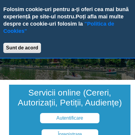
Skip
Folosim cookie-uri pentru a-ți oferi cea mai bună
to
experiență pe site-ul nostru.
Poți afla mai multe
main
despre ce cookie-uri folosim la
"Politica de
content
Cookies"
Primăria Sectorului 6
Sunt de acord
Servicii online (Cereri,
Autorizații, Petiții, Audiențe)
Autentificare
Înregistrare