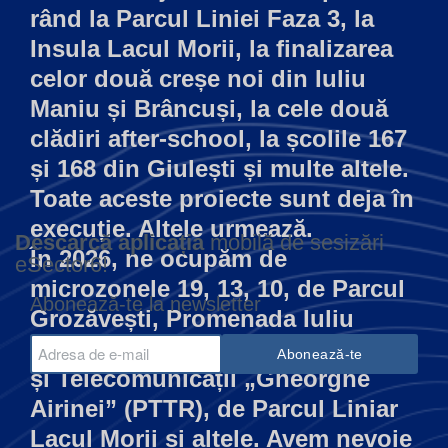
rând la Parcul Liniei Faza 3, la
Insula Lacul Morii, la finalizarea
celor două creșe noi din Iuliu
Maniu și Brâncuși, la cele două
clădiri after-school, la școlile 167
și 168 din Giulești și multe altele.
Toate aceste proiecte sunt deja în
execuție. Altele urmează.
Descarcă aplicația
mobilă de sesizări
În 2026, ne ocupăm de
eSector6!
microzonele 19, 13, 10, de Parcul
Abonează-te la newsletter
Grozăvești, Promenada Iuliu
Maniu, Colegiul Tehnic de Poștă
și Telecomunicații „Gheorghe
Airinei” (PTTR), de Parcul Liniar
Lacul Morii și altele. Avem nevoie