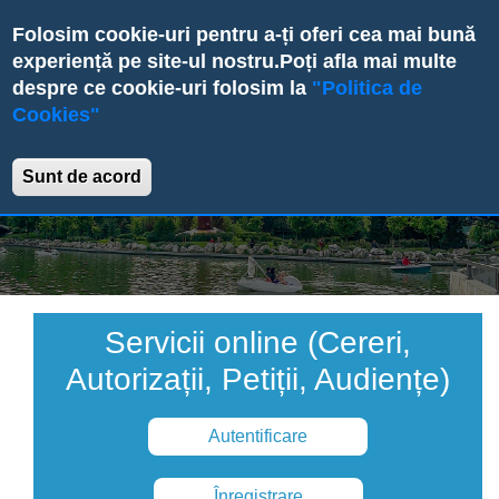
Skip
Folosim cookie-uri pentru a-ți oferi cea mai bună
to
experiență pe site-ul nostru.
Poți afla mai multe
main
despre ce cookie-uri folosim la
"Politica de
content
Cookies"
Primăria Sectorului 6
Sunt de acord
Servicii online (Cereri,
Autorizații, Petiții, Audiențe)
Autentificare
Înregistrare