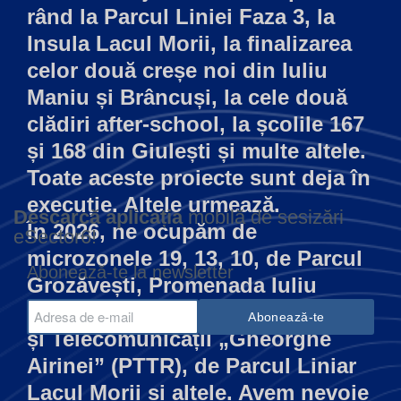
rând la Parcul Liniei Faza 3, la
Insula Lacul Morii, la finalizarea
celor două creșe noi din Iuliu
Maniu și Brâncuși, la cele două
clădiri after-school, la școlile 167
și 168 din Giulești și multe altele.
Toate aceste proiecte sunt deja în
execuție. Altele urmează.
Descarcă aplicația
mobilă de sesizări
În 2026, ne ocupăm de
eSector6!
microzonele 19, 13, 10, de Parcul
Abonează-te la newsletter
Grozăvești, Promenada Iuliu
Maniu, Colegiul Tehnic de Poștă
și Telecomunicații „Gheorghe
Airinei” (PTTR), de Parcul Liniar
Lacul Morii și altele. Avem nevoie