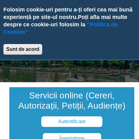
Skip
Folosim cookie-uri pentru a-ți oferi cea mai bună
to
experiență pe site-ul nostru.
Poți afla mai multe
main
despre ce cookie-uri folosim la
"Politica de
content
Cookies"
Primăria Sectorului 6
Sunt de acord
Servicii online (Cereri,
Autorizații, Petiții, Audiențe)
Autentificare
Înregistrare