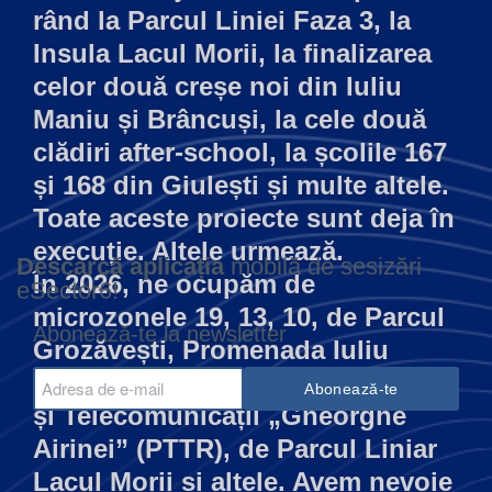
rând la Parcul Liniei Faza 3, la
Insula Lacul Morii, la finalizarea
celor două creșe noi din Iuliu
Maniu și Brâncuși, la cele două
clădiri after-school, la școlile 167
și 168 din Giulești și multe altele.
Toate aceste proiecte sunt deja în
execuție. Altele urmează.
Descarcă aplicația
mobilă de sesizări
În 2026, ne ocupăm de
eSector6!
microzonele 19, 13, 10, de Parcul
Abonează-te la newsletter
Grozăvești, Promenada Iuliu
Maniu, Colegiul Tehnic de Poștă
și Telecomunicații „Gheorghe
Airinei” (PTTR), de Parcul Liniar
Lacul Morii și altele. Avem nevoie