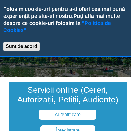
Skip
Folosim cookie-uri pentru a-ți oferi cea mai bună
to
experiență pe site-ul nostru.
Poți afla mai multe
main
despre ce cookie-uri folosim la
"Politica de
content
Cookies"
Primăria Sectorului 6
Sunt de acord
Servicii online (Cereri,
Autorizații, Petiții, Audiențe)
Autentificare
Înregistrare