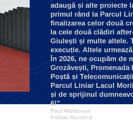
adaugă și alte proiecte la
primul rând la Parcul Lin
finalizarea celor două c
la cele două clădiri after
Giulești și multe altele.
execuție. Altele urmează
În 2026, ne ocupăm de m
Grozăvești, Promenada I
Poștă și Telecomunicați
Parcul Liniar Lacul Mori
și de sprijinul dumneav
6!"
Paul Moldovan
Primar Sector 6
Afla mai multe