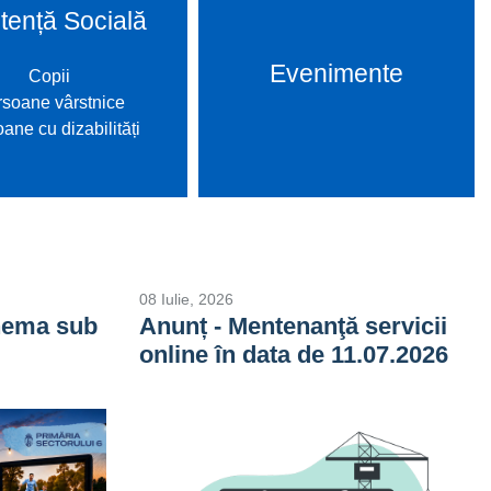
tență Socială
Evenimente
Copii
soane vârstnice
ane cu dizabilități
08 Iulie, 2026
inema sub
Anunț - Mentenanţă servicii
online în data de 11.07.2026