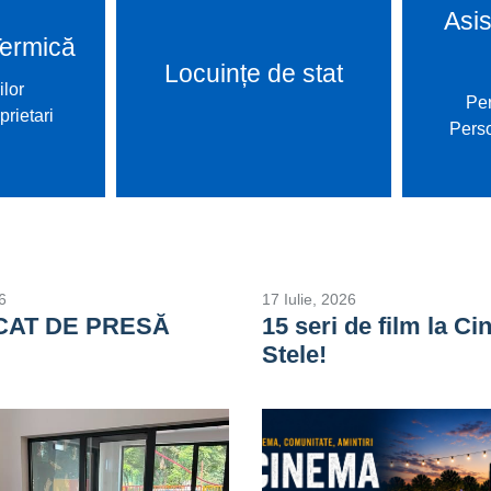
Asis
Termică
Locuințe de stat
ilor
Per
prietari
Perso
6
17 Iulie, 2026
CAT DE PRESĂ
15 seri de film la C
Stele!