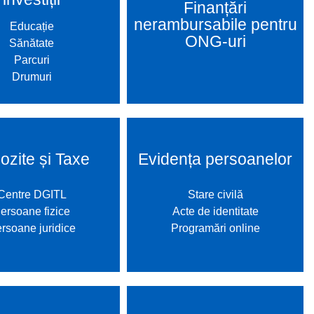
Finanțări
nerambursabile pentru
Educație
ONG-uri
Sănătate
Parcuri
Drumuri
ozite și Taxe
Evidența persoanelor
Centre DGITL
Stare civilă
ersoane fizice
Acte de identitate
rsoane juridice
Programări online