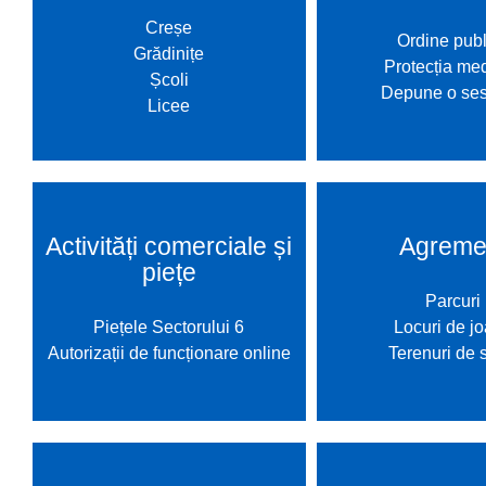
Hartă l
Creșe
Ordine publ
Grădinițe
Alte in
Protecția med
Școli
Depune o ses
Licee
Activități comerciale și
Agreme
piețe
Parcuri
Piețele Sectorului 6
Locuri de j
Autorizații de funcționare online
Terenuri de 