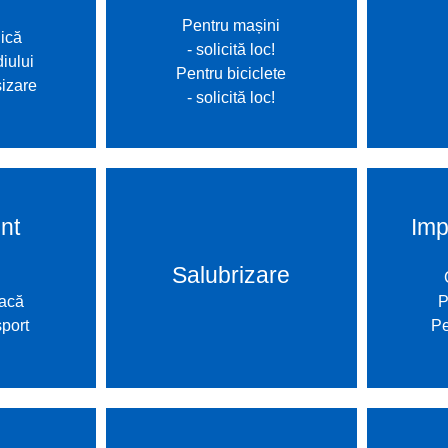
ucări edilitare
Pentru mașini
ică
formații
- solicită loc!
iului
Pentru biciclete
izare
- solicită loc!
nt
Imp
Salubrizare
oacă
P
sport
Pe