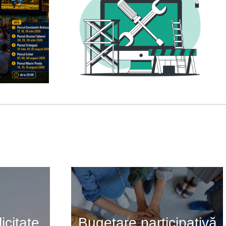
icitate
Bugetare participativă