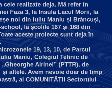
 cele realizate deja. Mă refer în
iei Faza 3, la Insula Lacul Morii, la
reșe noi din Iuliu Maniu și Brâncuși,
-school, la școlile 167 și 168 din
 Toate aceste proiecte sunt deja în
.
icrozonele 19, 13, 10, de Parcul
uliu Maniu, Colegiul Tehnic de
i „Gheorghe Airinei” (PTTR), de
i și altele. Avem nevoie doar de timp
oastră, al COMUNITĂȚII Sectorului
Afla mai multe