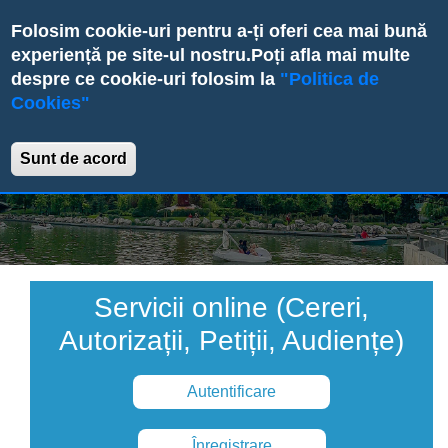
Skip
Folosim cookie-uri pentru a-ți oferi cea mai bună
to
experiență pe site-ul nostru.
Poți afla mai multe
main
despre ce cookie-uri folosim la
"Politica de
content
Cookies"
Primăria Sectorului 6
Sunt de acord
Servicii online (Cereri,
Autorizații, Petiții, Audiențe)
Autentificare
Înregistrare