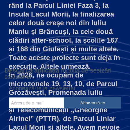
rând la Parcul Liniei Faza 3, la
Insula Lacul Morii, la finalizarea
celor două creșe noi din Iuliu
Maniu și Brâncuși, la cele două
clădiri after-school, la școlile 167
și 168 din Giulești și multe altele.
Toate aceste proiecte sunt deja în
execuție. Altele urmează.
Descarcă aplicația
mobilă de sesizări
În 2026, ne ocupăm de
eSector6!
microzonele 19, 13, 10, de Parcul
Abonează-te la newsletter
Grozăvești, Promenada Iuliu
Maniu, Colegiul Tehnic de Poștă
și Telecomunicații „Gheorghe
Airinei” (PTTR), de Parcul Liniar
Lacul Morii și altele. Avem nevoie